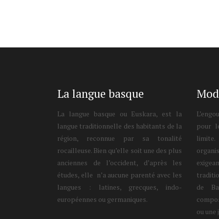
La langue basque
Mod
La langue basque ou Euskara, est la
L’engo
langue traditionnelle des habitants de la
pour l
région, reconnue par sa tonalité
limite
rocailleuse. Bien qu’elle soit une des plus
organi
anciennes de l’occident, d’après les
exige
études, elle n’a aucune parenté avec les
traditi
langues : latines, grecques, indo-
de Ba
européennes ou germaniques.
compos
ou une 