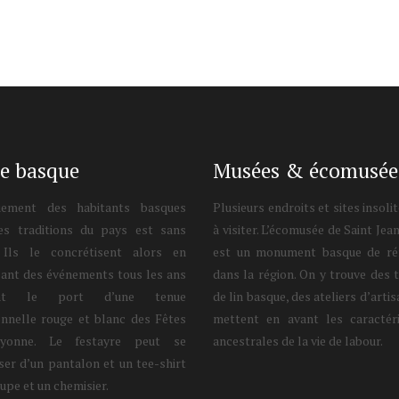
e basque
Musées & écomusée
uement des habitants basques
Plusieurs endroits et sites insoli
es traditions du pays est sans
à visiter. L’écomusée de Saint Jea
. Ils le concrétisent alors en
est un monument basque de ré
sant des événements tous les ans
dans la région. On y trouve des 
ant le port d’une tenue
de lin basque, des ateliers d’artis
onnelle rouge et blanc des Fêtes
mettent en avant les caractéri
yonne. Le festayre peut se
ancestrales de la vie de labour.
er d’un pantalon et un tee-shirt
jupe et un chemisier.