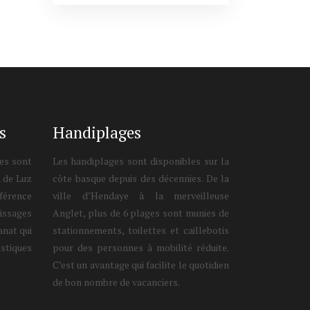
s
Handiplages
tes sont
Les handiplages sont disponibles sur la
n de Luz
côte basque depuis des décennies. De la
férence
ville d’Hendaye à la merveilleuse
tissages
Anglet, plus de 6 plages sont munies de
anat qui
stationnements, toilettes et caillebotis
stiques
pour des personnes à mobilité réduite.
C’est un avantage qui facilite le quotidien
de bon nombre de vacanciers.