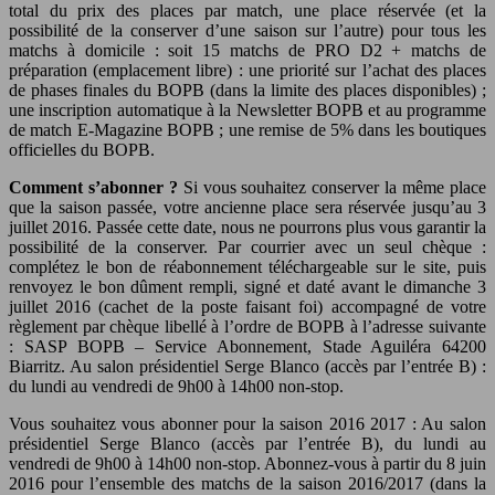
total du prix des places par match, une place réservée (et la
possibilité de la conserver d’une saison sur l’autre) pour tous les
matchs à domicile : soit 15 matchs de PRO D2 + matchs de
préparation (emplacement libre) : une priorité sur l’achat des places
de phases finales du BOPB (dans la limite des places disponibles) ;
une inscription automatique à la Newsletter BOPB et au programme
de match E-Magazine BOPB ; une remise de 5% dans les boutiques
officielles du BOPB.
Comment s’abonner ?
Si vous souhaitez conserver la même place
que la saison passée, votre ancienne place sera réservée jusqu’au 3
juillet 2016. Passée cette date, nous ne pourrons plus vous garantir la
possibilité de la conserver. Par courrier avec un seul chèque :
complétez le bon de réabonnement téléchargeable sur le site, puis
renvoyez le bon dûment rempli, signé et daté avant le dimanche 3
juillet 2016 (cachet de la poste faisant foi) accompagné de votre
règlement par chèque libellé à l’ordre de BOPB à l’adresse suivante
: SASP BOPB – Service Abonnement, Stade Aguiléra 64200
Biarritz. Au salon présidentiel Serge Blanco (accès par l’entrée B) :
du lundi au vendredi de 9h00 à 14h00 non-stop.
Vous souhaitez vous abonner pour la saison 2016 2017 : Au salon
présidentiel Serge Blanco (accès par l’entrée B), du lundi au
vendredi de 9h00 à 14h00 non-stop. Abonnez-vous à partir du 8 juin
2016 pour l’ensemble des matchs de la saison 2016/2017 (dans la